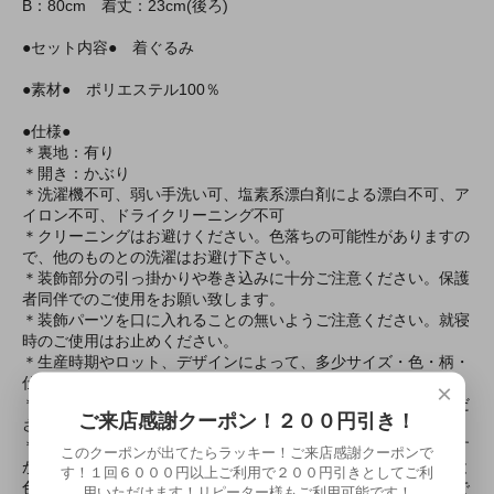
B：80cm 着丈：23cm(後ろ)
●セット内容● 着ぐるみ
●素材● ポリエステル100％
●仕様●
＊裏地：有り
＊開き：かぶり
＊洗濯機不可、弱い手洗い可、塩素系漂白剤による漂白不可、ア
イロン不可、ドライクリーニング不可
＊クリーニングはお避けください。色落ちの可能性がありますの
で、他のものとの洗濯はお避け下さい。
＊装飾部分の引っ掛かりや巻き込みに十分ご注意ください。保護
者同伴でのご使用をお願い致します。
＊装飾パーツを口に入れることの無いようご注意ください。就寝
時のご使用はお止めください。
＊生産時期やロット、デザインによって、多少サイズ・色・柄・
仕様が異なる場合があります。
×
＊摩擦や水濡れにより色移りする恐れがありますのでご注意くだ
ご来店感謝クーポン！２００円引き！
さい。
＊商品画像は可能な限り実物の色に近づくよう調整しております
このクーポンが出てたらラッキー！ご来店感謝クーポンで
が、お使いのモニター設定、お部屋の照明等により実際の商品と
す！１回６０００円以上ご利用で２００円引きとしてご利
色味が異なって見える場合がございます。又、同じ商品の画像で
用いただけます！リピーター様もご利用可能です！