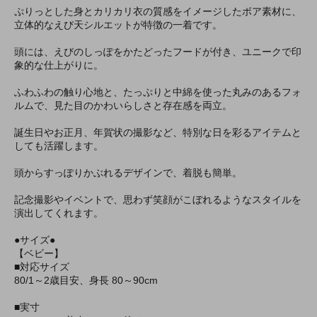
ぷりっとした身とカリカリ衣の質感をイメージしたボア素材に、
立体的なえび天シルエットが特徴の一着です。
頭には、えびのしっぽをかたどったフードが付き、ユニークで印
象的な仕上がりに。
ふわふわの触り心地と、たっぷりと中綿を使った丸みのあるフォ
ルムで、見た目のかわいらしさと存在感を両立。
誕生日やお正月、年賀状の撮影など、特別な日を彩るアイテムと
しても活躍します。
頭からすっぽりかぶれるデザインで、着脱も簡単。
記念撮影やイベントで、思わず笑顔がこぼれるようなスタイルを
演出してくれます。
●サイズ●
【ベビー】
■対応サイズ
80/1～2歳目安、身長 80～90cm
■実寸