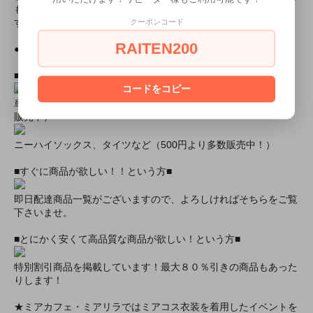
も、撮影環境によって画像の色に差異が生じる場合がございま
クーポンコード
す。
RAITEN200
●モデル身長● 81cm
■おすすめオプション小物類■
コードをコピー
単品カチューシャやネコ耳などの小物類（1000円程度より多数
販売中）
ニーハイソックス、タイツなど（500円より多数販売中！）
■すぐに商品が欲しい！！という方■
即日配達商品一覧がございますので、よろしければそちらをご覧
下さいませ。
■とにかく安くて高品質な商品が欲しい！という方■
特別割引商品を掲載しています！最大８０％引きの商品もあった
りします！
★ミアカフェ・ミアリラではミアコス衣装を着用したイベントを