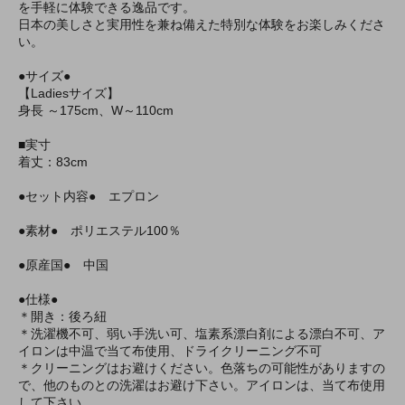
を手軽に体験できる逸品です。
日本の美しさと実用性を兼ね備えた特別な体験をお楽しみくださ
い。
●サイズ●
【Ladiesサイズ】
身長 ～175cm、W～110cm
■実寸
着丈：83cm
●セット内容● エプロン
●素材● ポリエステル100％
●原産国● 中国
●仕様●
＊開き：後ろ紐
＊洗濯機不可、弱い手洗い可、塩素系漂白剤による漂白不可、ア
イロンは中温で当て布使用、ドライクリーニング不可
＊クリーニングはお避けください。色落ちの可能性がありますの
で、他のものとの洗濯はお避け下さい。アイロンは、当て布使用
して下さい。