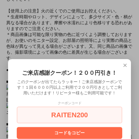
【使用上の注意】火の近くでのご使用はお控えください。
＊生産時期やロット、デザインによって、多少サイズ・色・柄が
異なる場合があります。摩擦や水濡れにより色移りする恐れがあ
りますのでご注意ください。
＊商品画像は可能な限り実物の色に近づくよう調整しております
が、お使いのモニター設定、お部屋の照明等により実際の商品と
色味が異なって見える場合がございます。又、同じ商品の画像で
も、撮影環境によって画像の色に差異が生じる場合がございま
す。
×
●モデル身長● 162cm
ご来店感謝クーポン！２００円引き！
■おすすめオプション小物類■
このクーポンが出てたらラッキー！ご来店感謝クーポンで
す！１回６０００円以上ご利用で２００円引きとしてご利
用いただけます！リピーター様もご利用可能です！
単品カチューシャやネコ耳などの小物類（1000円程度より多数
販売中）
クーポンコード
ニーハイソックス、タイツなど（500円より多数販売中！）
RAITEN200
■すぐに商品が欲しい！！という方■
コードをコピー
即日配達商品一覧がございますので、よろしければそちらをご覧