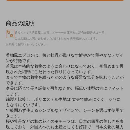
商品の説明
通常４～７営業日後に出荷。メーカー在庫切れの場合納期最大２ヶ月。
ご注文前にお問い合わせいただけましたら納期確認いたします。
お気軽にお問い合わせください。
着物風エプロンは、桜と牡丹が織りなす鮮やかで華やかなデザイ
ンが特徴です。
首元は本格的な着物のように合わせになっており、帯留めまで再
現された細部にこだわった作りになっています。
まるで本物の着物を纏ったかのような優雅な気分を味わうことが
できます。
身長に応じて長さ調整が可能なため、幅広い体型の方にフィット
します。
綿製と比較し、ポリエステル生地は 丈夫で縮みにくく、シワに
もなりにくいです。
年齢問わず使えるシンプルなデザインで、シーンを選ばず使用で
きます。
桜や牡丹などの和の花々のモチーフは、日本の四季の美しさを表
現しており、外国人へのお土産としても好評で、日本文化の魅力