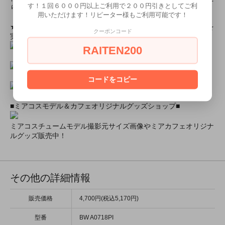
す！１回６０００円以上ご利用で２００円引きとしてご利
りします！
用いただけます！リピーター様もご利用可能です！
★ミアカフェ・ミアリラではミアコス衣装を着用したイベントを
クーポンコード
実施中★
RAITEN200
コードをコピー
■ミアコスモデル＆カフェオリジナルグッズショップ■
ミアコスチュームモデル撮影元サイズ画像やミアカフェオリジナ
ルグッズ販売中！
その他の詳細情報
販売価格
4,700円(税込5,170円)
型番
BW A0718PI