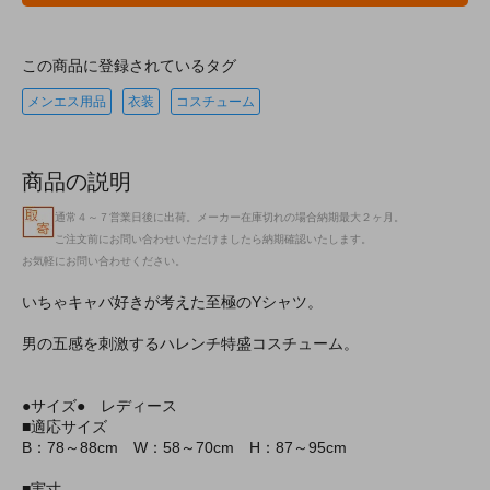
この商品に登録されているタグ
メンエス用品
衣装
コスチューム
商品の説明
通常４～７営業日後に出荷。メーカー在庫切れの場合納期最大２ヶ月。
ご注文前にお問い合わせいただけましたら納期確認いたします。
お気軽にお問い合わせください。
いちゃキャバ好きが考えた至極のYシャツ。
男の五感を刺激するハレンチ特盛コスチューム。
●サイズ● レディース
■適応サイズ
B：78～88cm W：58～70cm H：87～95cm
■実寸