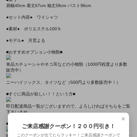
肩幅40cm 着丈67cm 袖丈58cm バスト96cm
●セット内容● ワイシャツ
●素材● ポリエステル100％
●モデル● 月雲よる
■おすすめオプション小物類■
単品カチューシャやネコ耳などの小物類（1000円程度より多数
販売中）
ニーハイソックス、タイツなど（500円より多数販売中！）
■すぐに商品が欲しい！！という方■
即日配達商品一覧がございますので、よろしければそちらをご覧
下さいませ。
×
■とにかく安くて高品質な商品が欲しい！という方■
ご来店感謝クーポン！２００円引き！
このクーポンが出てたらラッキー！ご来店感謝クーポンで
特別割引商品を掲載しています！最大８０％引きの商品もあった