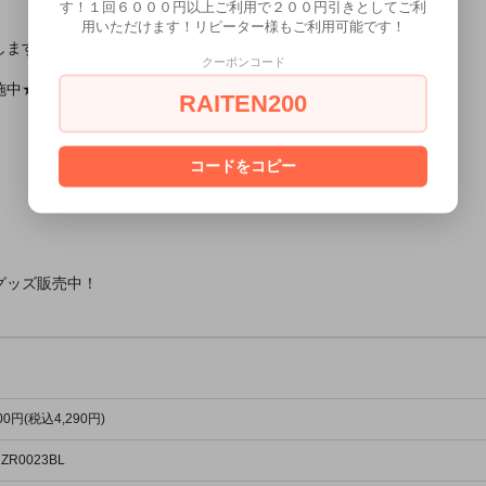
す！１回６０００円以上ご利用で２００円引きとしてご利
用いただけます！リピーター様もご利用可能です！
します！
クーポンコード
施中★
RAITEN200
コードをコピー
グッズ販売中！
900円(税込4,290円)
 ZR0023BL