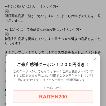
■すぐに商品が欲しい！！という方■
即日配達商品一覧がございますので、よろしければそちらをご覧
下さいませ。
■とにかく安くて高品質な商品が欲しい！という方■
特別割引商品を掲載しています！最大８０％引きの商品もあった
りします！
★ミアカフェ・ミアリラではミアコス衣装を着用したイベントを
実施中★
×
ご来店感謝クーポン！２００円引き！
このクーポンが出てたらラッキー！ご来店感謝クーポンで
す！１回６０００円以上ご利用で２００円引きとしてご利
用いただけます！リピーター様もご利用可能です！
クーポンコード
■ミアコスモデル＆カフェオリジナルグッズショップ■
RAITEN200
ミアコスチュームモデル撮影元サイズ画像やミアカフェオリジナ
ルグッズ販売中！