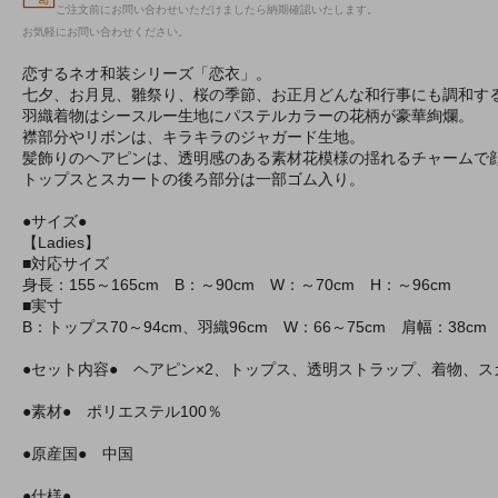
ご注文前にお問い合わせいただけましたら納期確認いたします。
お気軽にお問い合わせください。
恋するネオ和装シリーズ「恋衣」。
七夕、お月見、雛祭り、桜の季節、お正月どんな和行事にも調和す
羽織着物はシースルー生地にパステルカラーの花柄が豪華絢爛。
襟部分やリボンは、キラキラのジャガード生地。
髪飾りのヘアピンは、透明感のある素材花模様の揺れるチャームで
トップスとスカートの後ろ部分は一部ゴム入り。
●サイズ●
【Ladies】
■対応サイズ
身長：155～165cm B：～90cm W：～70cm H：～96cm
■実寸
B：トップス70～94cm、羽織96cm W：66～75cm 肩幅：38cm
●セット内容● ヘアピン×2、トップス、透明ストラップ、着物、ス
●素材● ポリエステル100％
●原産国● 中国
●仕様●