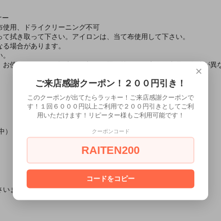
ナー
布使用、ドライクリーニング不可
って拭き取って下さい。アイロンは、当て布使用して下さい。
なる場合があります。
い。
、お使いのモニター設定、お部屋の照明等により実際の商品と色味が異
×
ご来店感謝クーポン！２００円引き！
このクーポンが出てたらラッキー！ご来店感謝クーポンで
す！１回６０００円以上ご利用で２００円引きとしてご利
用いただけます！リピーター様もご利用可能です！
中）
クーポンコード
RAITEN200
コードをコピー
さいませ。