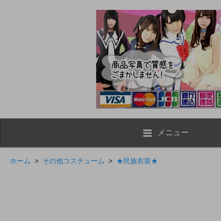
メニュー
ホーム
>
その他コスチューム
>
★民族衣装★