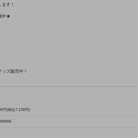
します！
施中★
グッズ販売中！
490円(税込7,139円)
908906