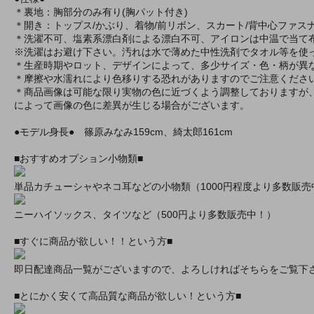
＊裏地：胸部分のみ有り(胸パット付き)
＊開き：トップス/かぶり、着物/前リボン、スカート/背中心ファス
＊洗濯不可、塩素系漂白剤による漂白不可、アイロンは中温で当て
※洗濯はお避け下さい。汚れは水で薄めた中性洗剤でタオル等を使
＊生産時期やロット、デザインによって、多少サイズ・色・柄が異
＊摩擦や水濡れにより色移りする恐れがありますのでご注意くださ
＊商品画像は可能な限り実物の色に近づくよう調整しておりますが
によって画像の色に差異が生じる場合がございます。
●モデル身長● 篠原みなみ159cm、綺太郎161cm
■おすすめオプション小物類■
単品カチューシャやネコ耳などの小物類（1000円程度より多数販売
ニーハイソックス、タイツなど（500円より多数販売中！）
■すぐに商品が欲しい！！という方■
即日配達商品一覧がございますので、よろしければそちらをご覧下
■とにかく安くて高品質な商品が欲しい！という方■