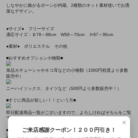
しなやかに曲がるボーンが内蔵、2種類のネット素材使いでお洒
落なデザイン。
●サイズ● フリーサイズ
適応サイズ：Ｂ78～88cm W58～70cm Ｈ87～95cm
●素材● ポリエステル その他
■おすすめオプション小物類■
単品カチューシャやネコ耳などの小物類（1000円程度より多数
販売中）
ニーハイソックス、タイツなど（500円より多数販売中！）
■すぐに商品が欲しい！！という方■
即日配達商品一覧がございますので、よろしければそちらをご覧
下さいませ。
×
ご来店感謝クーポン！２００円引き！
■とにかく安くて高品質な商品が欲しい！という方■