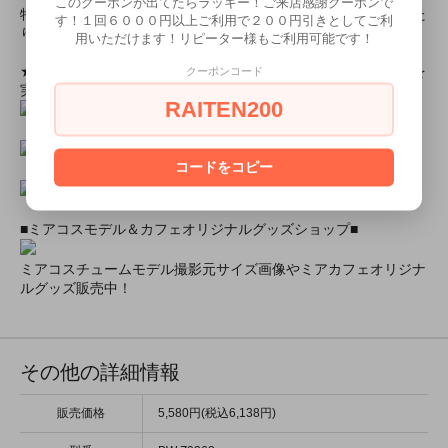
このクーポンが出てたらラッキー！ご来店感謝クーポンで
特別割引商品を掲載しています！最大８０％引きの商品もあった
す！１回６０００円以上ご利用で２００円引きとしてご利
りします！
用いただけます！リピーター様もご利用可能です！
★ミアカフェ・ミアリラではミアコス衣装を着用したイベントを
クーポンコード
実施中★
RAITEN200
コードをコピー
■ミアコスモデル＆カフェオリジナルグッズショップ■
ミアコスチュームモデル撮影元サイズ画像やミアカフェオリジナ
ルグッズ販売中！
その他の詳細情報
販売価格
5,580円(税込6,138円)