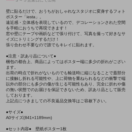
壁に貼るだけで、おうちがおしゃれなスタジオに変身するフォト
ポスター「iesta」。
遠近感・立体感を表現しているので、デコレーションされた空間
を手軽におうちで再現できます！
窓や壁にテープや画鋲などで張り付けて、写真を撮って好きなサ
イズにトリミングするだけ！
張り合わせ不要なので誰でもキレイに貼れます。
●注意・訳あり品について●
梱包の都合上、商品によってはポスター端に多少の折れがござい
ます。
出荷の時点で折れがないものでも輸送時に縦になることで蓋部分
に接触し折れる可能性や、上に荷物を重ねられるなどの衝撃で端
以外の部分にも多少の傷が生じる可能性もあり、完全に折れや傷
の無い状態でのお届けを保証できないため、訳あり品として販売
しております。
上記点につきましての不良返品交換等はご容赦下さい。
●サイズ●
A0サイズ(841×1189mm)
●セット内容● 壁紙ポスター1枚