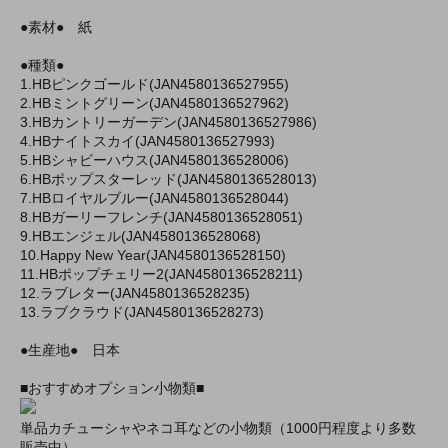
●素材● 紙
●種類●
1.HBピンクゴールド(JAN4580136527955)
2.HBミントグリーン(JAN4580136527962)
3.HBカントリーガーデン(JAN4580136527986)
4.HBナイトスカイ(JAN4580136527993)
5.HBシャビーハウス(JAN4580136528006)
6.HBポップスターレッド(JAN4580136528013)
7.HBロイヤルブルー(JAN4580136528044)
8.HBガーリーフレンチ(JAN4580136528051)
9.HBエンジェル(JAN4580136528068)
10.Happy New Year(JAN4580136528150)
11.HBポップチェリー2(JAN4580136528211)
12.ラブレター(JAN4580136528235)
13.ラブクラウド(JAN4580136528273)
●生産地● 日本
■おすすめオプション小物類■
単品カチューシャやネコ耳などの小物類（1000円程度より多数
販売中）