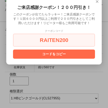
×
ミアコスチュームモデル撮影元サイズ画像やミアカフェオリジナ
ご来店感謝クーポン！２００円引き！
ルグッズ販売中！
このクーポンが出てたらラッキー！ご来店感謝クーポンで
す！１回６０００円以上ご利用で２００円引きとしてご利
用いただけます！リピーター様もご利用可能です！
その他の詳細情報
クーポンコード
RAITEN200
販売価格
680円(税込748円)
型番
CL4580136
コードをコピー
定価
1,490円(税込1,639円)
在庫状況
残り560です
個数
種類選択