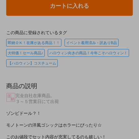
カートに入れる
この商品に登録されているタグ
即納ＯＫ！在庫がある商品！！
イベント着用済み・訳ありB品
大特価！セール商品♪
ハロウィン向きの商品！今年こそハロウィン！
【ハロウィン】コスチューム
商品の説明
完全自社在庫商品。
３～５営業日にて出荷
ゾンビドール？！
モノトーンの洋風ゴシックはホラーにぴったり☆
このお値段でセット内容が充実してるのも嬉しい！