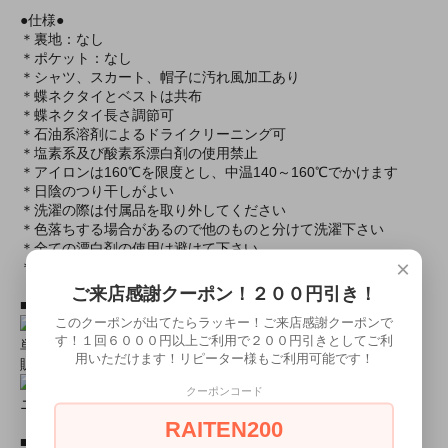
●仕様●
＊裏地：なし
＊ポケット：なし
＊シャツ、スカート、帽子に汚れ風加工あり
＊蝶ネクタイとベストは共布
＊蝶ネクタイ長さ調節可
＊石油系溶剤によるドライクリーニング可
＊塩素系及び酸素系漂白剤の使用禁止
＊アイロンは160℃を限度とし、中温140～160℃でかけます
＊日陰のつり干しがよい
＊洗濯の際は付属品を取り外してください
＊色落ちする場合があるので他のものと分けて洗濯下さい
＊全ての漂白剤の使用は避けて下さい
×
＊タンブラー乾燥は避けて下さい
ご来店感謝クーポン！２００円引き！
■おすすめオプション小物類■
このクーポンが出てたらラッキー！ご来店感謝クーポンで
す！１回６０００円以上ご利用で２００円引きとしてご利
単品カチューシャやネコ耳などの小物類（1000円程度より多数
用いただけます！リピーター様もご利用可能です！
販売中）
クーポンコード
ニーハイソックス、タイツなど（500円より多数販売中！）
RAITEN200
■すぐに商品が欲しい！！という方■