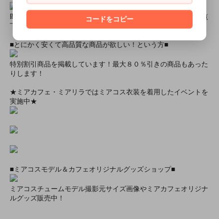
即日配達商品一覧がございますので、よろしければそちらをご覧
コードをコピー
下さいませ。
■とにかく安くて高品質な商品が欲しい！という方■
特別割引商品を掲載しています！最大８０％引きの商品もあった
りします！
★ミアカフェ・ミアリラではミアコス衣装を着用したイベントを
実施中★
■ミアコスモデル＆カフェオリジナルグッズショップ■
ミアコスチュームモデル撮影元サイズ画像やミアカフェオリジナ
ルグッズ販売中！