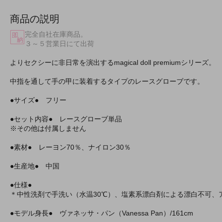
商品の説明
完全自社在庫商品。
３～５営業日にて出荷
よりセクシーに非日常を演出するmagical doll premiumシリーズ。
中指を通して手の甲に装着するタイプのレースグローブです。
●サイズ● フリー
●セット内容● レースグローブ単品
※その他は付属しません
●素材● レーヨン70％、ナイロン30％
●生産地● 中国
●仕様●
＊中性洗剤で手洗い（水温30℃）、塩素系漂白剤による漂白不可、
●モデル身長● ヴァネッサ・パン（Vanessa Pan）/161cm