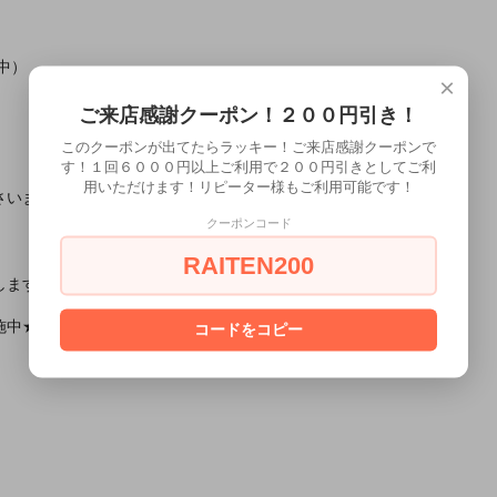
中）
×
ご来店感謝クーポン！２００円引き！
このクーポンが出てたらラッキー！ご来店感謝クーポンで
す！１回６０００円以上ご利用で２００円引きとしてご利
用いただけます！リピーター様もご利用可能です！
さいませ。
クーポンコード
RAITEN200
します！
施中★
コードをコピー