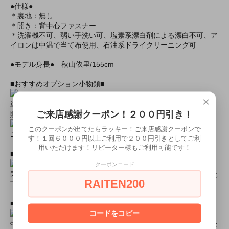
●仕様●
＊裏地：無し
＊開き：背中心ファスナー
＊洗濯機不可、弱い手洗い可、塩素系漂白剤による漂白不可、ア
イロンは中温で当て布使用、石油系ドライクリーニング可
●モデル身長● 秋山依里/155cm
■おすすめオプション小物類■
×
単品カチューシャやネコ耳などの小物類（1000円程度より多数
ご来店感謝クーポン！２００円引き！
販売中）
このクーポンが出てたらラッキー！ご来店感謝クーポンで
ニーハイソックス、タイツなど（500円より多数販売中！）
す！１回６０００円以上ご利用で２００円引きとしてご利
用いただけます！リピーター様もご利用可能です！
■すぐに商品が欲しい！！という方■
クーポンコード
即日配達商品一覧がございますので、よろしければそちらをご覧
RAITEN200
下さいませ。
■とにかく安くて高品質な商品が欲しい！という方■
コードをコピー
特別割引商品を掲載しています！最大８０％引きの商品もあった