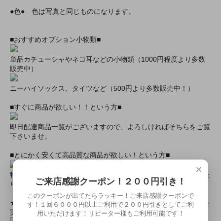
●色● 色は写真と同じものになります。
■おすすめオプション小物類■
単品カチューシャやネコ耳などの小物類（1000円程度より多数
販売中）
ニーハイソックス、タイツなど（500円より多数販売中！）
■すぐに商品が欲しい！！という方■
即日配達商品一覧がございますので、よろしければそちらをご覧
下さいませ。
■とにかく安くて高品質な商品が欲しい！という方■
×
特別割引商品を掲載しています！最大８０％引きの商品もあった
ご来店感謝クーポン！２００円引き！
りします！
このクーポンが出てたらラッキー！ご来店感謝クーポンで
★ミアカフェ・ミアリラではミアコス衣装を着用したイベントを
す！１回６０００円以上ご利用で２００円引きとしてご利
実施中★
用いただけます！リピーター様もご利用可能です！