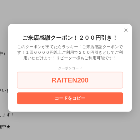
×
ご来店感謝クーポン！２００円引き！
このクーポンが出てたらラッキー！ご来店感謝クーポンで
す！１回６０００円以上ご利用で２００円引きとしてご利
中）
用いただけます！リピーター様もご利用可能です！
クーポンコード
RAITEN200
さいませ。
コードをコピー
します！
施中★