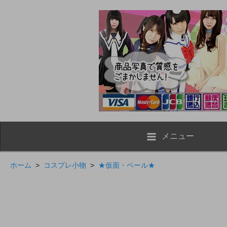
メニュー
ホーム
>
コスプレ小物
>
★仮面・ベール★