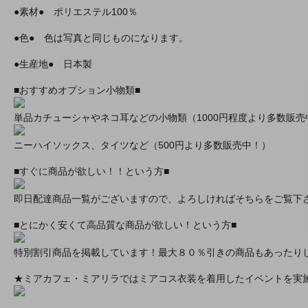
●素材● ポリエステル100％
●色● 色は写真と同じものになります。
●生産地● 日本製
■おすすめオプション小物類■
単品カチューシャやネコ耳などの小物類（1000円程度より多数販売
ニーハイソックス、タイツなど（500円より多数販売中！）
■すぐに商品が欲しい！！という方■
即日配達商品一覧がございますので、よろしければそちらをご覧下
■とにかく安くて高品質な商品が欲しい！という方■
特別割引商品を掲載しています！最大８０％引きの商品もあったり
★ミアカフェ・ミアリラではミアコス衣装を着用したイベントを実