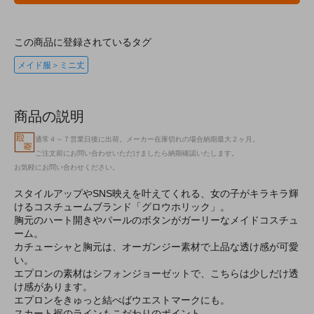
この商品に登録されているタグ
メイド服＞ミニ丈
商品の説明
通常４～７営業日後に出荷。メーカー在庫切れの場合納期最大２ヶ月。
ご注文前にお問い合わせいただけましたら納期確認いたします。
お気軽にお問い合わせください。
スタイルアップやSNS映えを叶えてくれる、女の子がキラキラ輝
けるコスチュームブランド「グロウホリック」。
胸元のハート開きやパールのボタンがガーリーなメイドコスチュ
ーム。
カチューシャと胸元は、オーガンジー素材で上品な透け感が可愛
い。
エプロンの素材はシフォンジョーゼットで、こちらは少しだけ透
け感があります。
エプロンをきゅっと結べばウエストマークにも。
スカート裾のラインもこだわりのポイント。