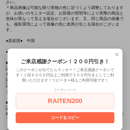
さい。
＊商品画像は可能な限り実物の色に近づくよう調整しております
が、お使いのモニター設定、お部屋の照明等により実際の商品と
色味が異なって見える場合がございます。又、同じ商品の画像で
も、撮影環境によって画像の色に差異が生じる場合がございま
す。
●原産国● 中国
●モデル身長● 星島沙也加/161cm、小川青空/158cm
×
ご来店感謝クーポン！２００円引き！
■おすすめオプション小物類■
このクーポンが出てたらラッキー！ご来店感謝クーポンで
単品カチューシャやネコ耳などの小物類（1000円程度より多数
す！１回６０００円以上ご利用で２００円引きとしてご利
販売中）
用いただけます！リピーター様もご利用可能です！
クーポンコード
ニーハイソックス、タイツなど（500円より多数販売中！）
RAITEN200
■すぐに商品が欲しい！！という方■
即日配達商品一覧がございますので、よろしければそちらをご覧
コードをコピー
下さいませ。