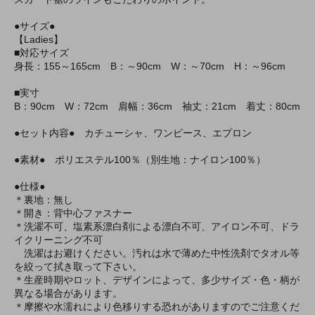
●サイズ●
【Ladies】
■対応サイズ
身長：155～165cm B：～90cm W：～70cm H：～96cm
■実寸
B：90cm W：72cm 肩幅：36cm 袖丈：21cm 着丈：80cm
●セット内容● カチューシャ、ワンピース、エプロン
●素材● ポリエステル100％（別生地：ナイロン100％）
●仕様●
＊裏地：無し
＊開き：背中心ファスナー
＊洗濯不可、塩素系漂白剤による漂白不可、アイロン不可、ドラ
イクリーニング不可
洗濯はお避けください。汚れは水で薄めた中性洗剤でタオル等
を絞って拭き取って下さい。
＊生産時期やロット、デザインによって、多少サイズ・色・柄が
異なる場合があります。
＊摩擦や水濡れにより色移りする恐れがありますのでご注意くだ