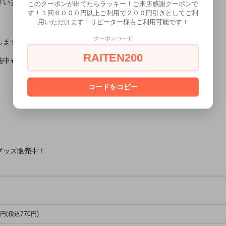
さいませ。
このクーポンが出てたらラッキー！ご来店感謝クーポンで
す！１回６０００円以上ご利用で２００円引きとしてご利
用いただけます！リピーター様もご利用可能です！
クーポンコード
します！
RAITEN200
施中★
コードをコピー
グッズ販売中！
0円(税込770円)