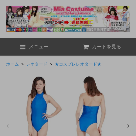
メニュー
カートを見る
ホーム
>
レオタード
>
★コスプレレオタード★