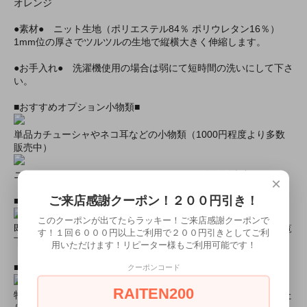
オレンジ
●素材● ニット生地（ポリエステル84％ ポリウレタン16％）
1mm位の厚さでツルツルの生地で縦横大きく伸縮します。
●お手入れ● 洗濯機使用の場合は弱にて短時間の洗いにして下さ
い。
■おすすめオプション小物類■
単品カチューシャやネコ耳などの小物類（1000円程度より多数
販売中）
ニーハイソックス、タイツなど（500円より多数販売中！）
×
ご来店感謝クーポン！２００円引き！
■すぐに商品が欲しい！！という方■
このクーポンが出てたらラッキー！ご来店感謝クーポンで
即日配達商品一覧がございますので、よろしければそちらをご覧
す！１回６０００円以上ご利用で２００円引きとしてご利
下さいませ。
用いただけます！リピーター様もご利用可能です！
■とにかく安くて高品質な商品が欲しい！という方■
クーポンコード
RAITEN200
特別割引商品を掲載しています！最大８０％引きの商品もあった