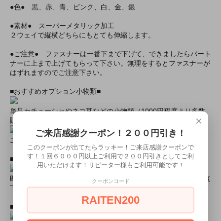
●色● 黒、赤、青、ピンク、白、金、銀
●素材● スーパーメタリック加工
２ウェイで縦横どちらにもとても伸縮します。
●ご注意● ファスナーは一番下まで下げて、できましたらパート
ナーに上まで上げてもらって下さい。無理をするとファスナーが
はずれますのでご注意下さい。
■おすすめオプション小物類■
単品カチューシャやネコ耳などの小物類（1000円程度より多数
×
販売中）
ご来店感謝クーポン！２００円引き！
ニーハイソックス、タイツなど（500円より多数販売中！）
このクーポンが出てたらラッキー！ご来店感謝クーポンで
す！１回６０００円以上ご利用で２００円引きとしてご利
■すぐに商品が欲しい！！という方■
用いただけます！リピーター様もご利用可能です！
即日配達商品一覧がございますので、よろしければそちらをご覧
クーポンコード
下さいませ。
RAITEN200
■とにかく安くて高品質な商品が欲しい！という方■