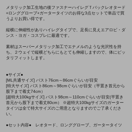
メタリック加工生地の後ファスナーハイレグＴバックレオタード
+ロンググローブ+ガータータイツのお得な3点セットで単品で買
うよりお買い得です。
縦横に伸縮性がありハイレグタイプで、足長に見えエアロビ・ダ
ンス・ヨガ・コスプレに最適です。
素材はスーパーメタリック加工でエナメルのような光沢性を持
ち、２ウェイで縦横どちらにもとても伸縮しますので、体にピッ
タリフィットします。
●サイズ●
[ML共通サイズ] バスト76cm～86cmぐらいが目安
[特大サイズ] バスト86cm～98cmぐらいが目安（平置き首元から
股下まで着丈74cm）
[超特大100kgサイズ] バスト98cm～110cmぐらいが目安(平置き
首元から股下まで着丈80cm） ※超特大100kgサイズのガーター
タイツは全て特大サイズのご用意となりますのでご了承くださ
い。
●セット内容● レオタード、ロンググローブ、ガータータイツ