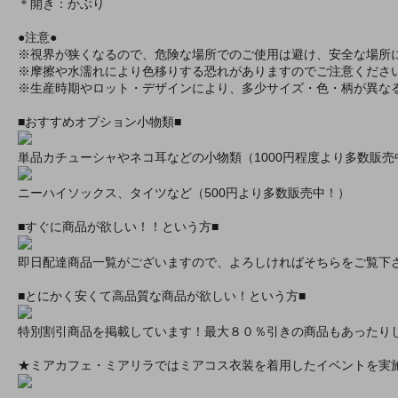
＊開き：かぶり
●注意●
※視界が狭くなるので、危険な場所でのご使用は避け、安全な場所
※摩擦や水濡れにより色移りする恐れがありますのでご注意くださ
※生産時期やロット・デザインにより、多少サイズ・色・柄が異な
■おすすめオプション小物類■
単品カチューシャやネコ耳などの小物類（1000円程度より多数販売
ニーハイソックス、タイツなど（500円より多数販売中！）
■すぐに商品が欲しい！！という方■
即日配達商品一覧がございますので、よろしければそちらをご覧下
■とにかく安くて高品質な商品が欲しい！という方■
特別割引商品を掲載しています！最大８０％引きの商品もあったり
★ミアカフェ・ミアリラではミアコス衣装を着用したイベントを実