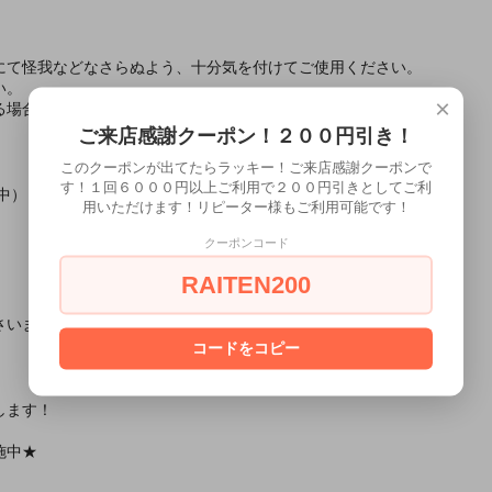
にて怪我などなさらぬよう、十分気を付けてご使用ください。
い。
×
る場合があります。
ご来店感謝クーポン！２００円引き！
このクーポンが出てたらラッキー！ご来店感謝クーポンで
す！１回６０００円以上ご利用で２００円引きとしてご利
中）
用いただけます！リピーター様もご利用可能です！
クーポンコード
RAITEN200
さいませ。
コードをコピー
します！
施中★