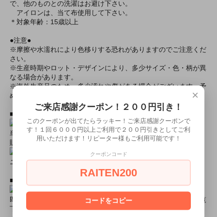
で、他のものとの洗濯はお避け下さい。
アイロンは、当て布使用して下さい。
＊対象年齢：15歳以上
●注意●
※摩擦や水濡れにより色移りする恐れがありますのでご注意くだ
さい。
※生産時期やロット・デザインにより、多少サイズ・色・柄が異
なる場合があります。
※海外生産品のため、多少汚れや傷がある場合がございます。予
×
めご了承ください。
ご来店感謝クーポン！２００円引き！
■おすすめオプション小物類■
このクーポンが出てたらラッキー！ご来店感謝クーポンで
す！１回６０００円以上ご利用で２００円引きとしてご利
単品カチューシャやネコ耳などの小物類（1000円程度より多数
用いただけます！リピーター様もご利用可能です！
販売中）
クーポンコード
ニーハイソックス、タイツなど（500円より多数販売中！）
RAITEN200
■すぐに商品が欲しい！！という方■
即日配達商品一覧がございますので、よろしければそちらをご覧
コードをコピー
下さいませ。