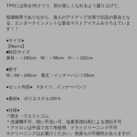
TPOには気を付けつつ、皆が楽しくなれるよう盛り上げて。
低価格帯でありながら、達人のアイディア次第で伝説の宴会とな
る、エンターテインメントな宴会マストアイテムをそろえていま
す！！
●サイズ●
【Men's】
■対応サイズ
身長：～180cm W：～98cm H：～102cm
■実寸
W：68～100cm 着丈：インナーパンツ28cm
●セット内容● Vタイツ、インナーパンツ
●素材● ポリエステル100％
●仕様●
＊開き：ウエストゴム
＊洗濯機不可、弱い手洗い可、塩素系漂白剤による漂白不可
＊アイロンは中温で当て布使用、ドライクリーニング不可
※クリーニングはお避けください。色落ちの可能性がありますの