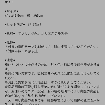
す！！
●サイズ●
縦：約3.5cm 横：約6cm
●セット内容● ひげ単品
●素材● アクリル65%、ポリエステル35%
●仕様●
＊付属の両面テープを剥がして、肌に接着してご使用ください。
＊対象年齢：15歳以上
●注意●
※ひとつひとつ手作りのため、形・色・柄に多少個体差がありま
す。
※熱に弱い素材です。暖房器具や火気には絶対に近づけないでく
ださい。
※お肌に異常を感じた場合は、すぐに取り外してください。
※商品画像は可能な限り実物の色に近づくよう調整しております
が、お使いのモニター設定、お部屋の照明等により実際の商品と
色味が異なって見える場合がございます。
又、同じ商品の画像でも、撮影環境によって画像の色に差異が
生じる場合がございます。