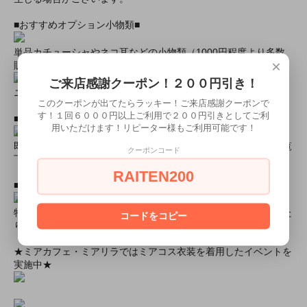
■おすすめオプション小物類■
単品カチューシャやネコ耳などの小物類（1000円程度より多数
×
販売中）
ご来店感謝クーポン！２００円引き！
ニーハイソックス、タイツなど（500円より多数販売中！）
このクーポンが出てたらラッキー！ご来店感謝クーポンで
す！１回６０００円以上ご利用で２００円引きとしてご利
■すぐに商品が欲しい！！という方■
用いただけます！リピーター様もご利用可能です！
即日配達商品一覧がございますので、よろしければそちらをご覧
クーポンコード
下さいませ。
RAITEN200
■とにかく安くて高品質な商品が欲しい！という方■
特別割引商品を掲載しています！最大８０％引きの商品もあった
コードをコピー
りします！
★ミアカフェ・ミアリラではミアコス衣装を着用したイベントを
実施中★