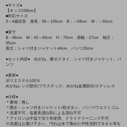
●サイズ●
【キッズ100cm】
■対応サイズ
3～4歳目安 身長：95～105cm B：～58cm W：～50cm
■実寸
B：66cm W：42～60cm H：70cm 肩幅：27cm 袖丈：
35cm
着丈：シャツ付きジャケット44cm、パンツ25cm
●セット内容● めがね、蝶ネクタイ、シャツ付きジャケット、パ
ンツ
●素材●
ポリエステル100％
めがねレンズ部分/プラスチック、めがね金属部分/ステンレス
●仕様●
＊裏地：無し
＊開き：シャツ付きジャケット/前ボタン、パンツ/ウエストゴム
＊洗濯不可、塩素系漂白剤による漂白不可
＊アイロンは中温で当て布使用、ドライクリーニング不可
※洗濯はお避け下さい。汚れは水で薄めた中性洗剤でタオル等を