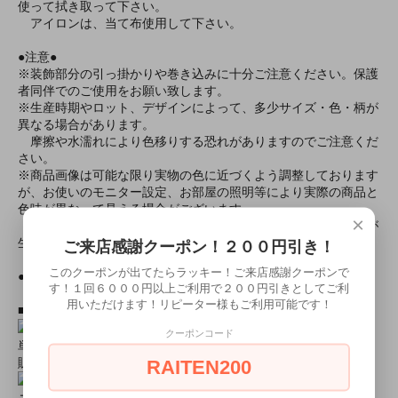
使って拭き取って下さい。
アイロンは、当て布使用して下さい。
●注意●
※装飾部分の引っ掛かりや巻き込みに十分ご注意ください。保護
者同伴でのご使用をお願い致します。
※生産時期やロット、デザインによって、多少サイズ・色・柄が
異なる場合があります。
摩擦や水濡れにより色移りする恐れがありますのでご注意くだ
さい。
※商品画像は可能な限り実物の色に近づくよう調整しております
が、お使いのモニター設定、お部屋の照明等により実際の商品と
色味が異なって見える場合がございます。
×
又、同じ商品の画像でも、撮影環境によって画像の色に差異が
生じる場合がございます。
ご来店感謝クーポン！２００円引き！
このクーポンが出てたらラッキー！ご来店感謝クーポンで
●モデル身長● 122cm（120cmサイズ着用）
す！１回６０００円以上ご利用で２００円引きとしてご利
用いただけます！リピーター様もご利用可能です！
■おすすめオプション小物類■
クーポンコード
単品カチューシャやネコ耳などの小物類（1000円程度より多数
販売中）
RAITEN200