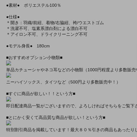
●素材● ポリエステル100％
●仕様●
＊開き：羽織/前紐、着物/右脇紐、袴/ウエストゴム
＊洗濯不可、塩素系漂白剤による漂白不可
＊アイロン不可、ドライクリーニング不可
●モデル身長● 180cm
■おすすめオプション小物類■
単品カチューシャやネコ耳などの小物類（1000円程度より多数販売
ニーハイソックス、タイツなど（500円より多数販売中！）
■すぐに商品が欲しい！！という方■
即日配達商品一覧がございますので、よろしければそちらをご覧下
■とにかく安くて高品質な商品が欲しい！という方■
特別割引商品を掲載しています！最大８０％引きの商品もあったり