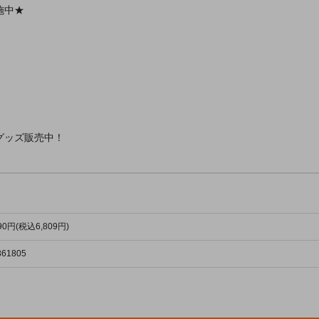
施中★
グッズ販売中！
190円(税込6,809円)
861805