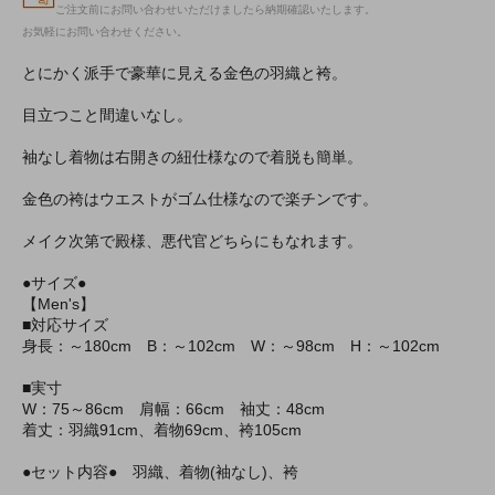
ご注文前にお問い合わせいただけましたら納期確認いたします。
お気軽にお問い合わせください。
とにかく派手で豪華に見える金色の羽織と袴。
目立つこと間違いなし。
袖なし着物は右開きの紐仕様なので着脱も簡単。
金色の袴はウエストがゴム仕様なので楽チンです。
メイク次第で殿様、悪代官どちらにもなれます。
●サイズ●
【Men's】
■対応サイズ
身長：～180cm B：～102cm W：～98cm H：～102cm
■実寸
W：75～86cm 肩幅：66cm 袖丈：48cm
着丈：羽織91cm、着物69cm、袴105cm
●セット内容● 羽織、着物(袖なし)、袴