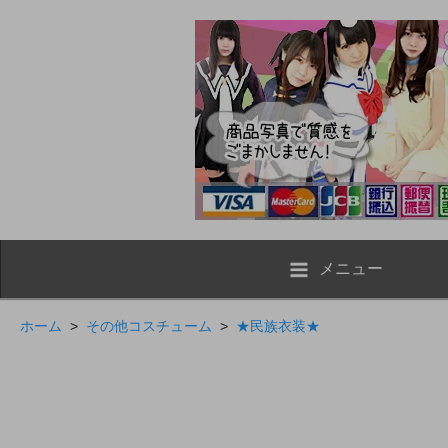
メニュー
ホーム
>
その他コスチューム
>
★民族衣装★