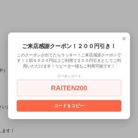
×
ご来店感謝クーポン！２００円引き！
このクーポンが出てたらラッキー！ご来店感謝クーポンで
す！１回６０００円以上ご利用で２００円引きとしてご利
用いただけます！リピーター様もご利用可能です！
中）
クーポンコード
RAITEN200
コードをコピー
さいませ。
します！