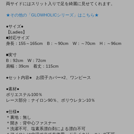
両サイドにはスリット入りで足を綺麗に見せてくれます。
★その他の「GLOWHOLICシリーズ」はこちら★
●サイズ●
【Ladies】
■対応サイズ
身長：155～165cm B：～90cm W：～70cm H：～96cm
■実寸
B：92cm W：72cm
肩幅：39cm 着丈：115cm
●セット内容● お団子カバー×2、ワンピース
●素材●
ポリエステル100％
レース部分：ナイロン90％、ポリウレタン10％
●仕様●
＊裏地：無し
＊開き：背中心ファスナー
＊洗濯不可、塩素系漂白剤による漂白不可