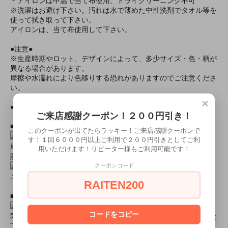
＊アイロンは中温で当て布使用、ドライクリーニング不可
※洗濯はお避け下さい。汚れは水で薄めた中性洗剤でタオル等を
使って拭き取って下さい。
アイロンは、当て布使用して下さい。
●注意●
※生産時期やロット、デザインによって、多少サイズ・色・柄が
異なる場合があります。
摩擦や水濡れにより色移りする恐れがありますのでご注意くださ
い。
×
●モデル身長● 星島沙也加161cm、小川青空158cm
ご来店感謝クーポン！２００円引き！
■おすすめオプション小物類■
このクーポンが出てたらラッキー！ご来店感謝クーポンで
す！１回６０００円以上ご利用で２００円引きとしてご利
単品カチューシャやネコ耳などの小物類（1000円程度より多数
用いただけます！リピーター様もご利用可能です！
販売中）
クーポンコード
ニーハイソックス、タイツなど（500円より多数販売中！）
RAITEN200
■すぐに商品が欲しい！！という方■
コードをコピー
即日配達商品一覧がございますので、よろしければそちらをご覧
下さいませ。