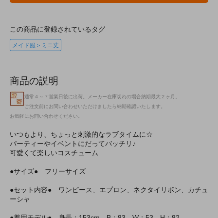
この商品に登録されているタグ
メイド服＞ミニ丈
商品の説明
通常４～７営業日後に出荷。メーカー在庫切れの場合納期最大２ヶ月。
ご注文前にお問い合わせいただけましたら納期確認いたします。
お気軽にお問い合わせください。
いつもより、ちょっと刺激的なラブタイムに☆
パーティーやイベントにだってバッチリ♪
可愛くて楽しいコスチューム
●サイズ● フリーサイズ
●セット内容● ワンピース、エプロン、ネクタイリボン、カチュ
ーシャ
●着用モデル● 身長：153cm B：83 W：53 H：82