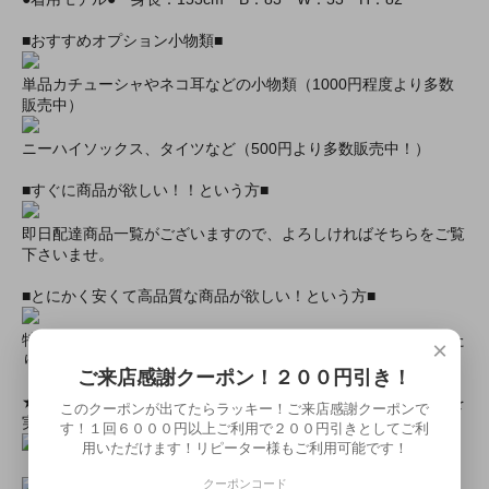
■おすすめオプション小物類■
単品カチューシャやネコ耳などの小物類（1000円程度より多数
販売中）
ニーハイソックス、タイツなど（500円より多数販売中！）
■すぐに商品が欲しい！！という方■
即日配達商品一覧がございますので、よろしければそちらをご覧
下さいませ。
■とにかく安くて高品質な商品が欲しい！という方■
特別割引商品を掲載しています！最大８０％引きの商品もあった
×
りします！
ご来店感謝クーポン！２００円引き！
★ミアカフェ・ミアリラではミアコス衣装を着用したイベントを
このクーポンが出てたらラッキー！ご来店感謝クーポンで
実施中★
す！１回６０００円以上ご利用で２００円引きとしてご利
用いただけます！リピーター様もご利用可能です！
クーポンコード