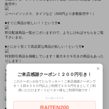
販売中）
ニーハイソックス、タイツなど（500円より多数販売中！）
■すぐに商品が欲しい！！という方■
即日配達商品一覧がございますので、よろしければそちらをご覧
下さいませ。
■とにかく安くて高品質な商品が欲しい！という方■
特別割引商品を掲載しています！最大８０％引きの商品もあった
りします！
×
★ミアカフェ・ミアリラではミアコス衣装を着用したイベントを
ご来店感謝クーポン！２００円引き！
実施中★
このクーポンが出てたらラッキー！ご来店感謝クーポンで
す！１回６０００円以上ご利用で２００円引きとしてご利
用いただけます！リピーター様もご利用可能です！
クーポンコード
RAITEN200
■ミアコスモデル＆カフェオリジナルグッズショップ■