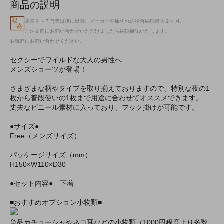
商品の説明
通常４～７営業日後に出荷。メーカー在庫切れの場合納期最大２ヶ月。
ご注文前にお問い合わせいただけましたら納期確認いたします。
お気軽にお問い合わせください。
セクシーでワイルドな大人の男性へ…
メンズショーツが登場！
さまざまな柄やタイプを取り揃えておりますので、特別な夜の1
枚から普段使いの1枚まで用途に合わせてオススメできます。
丈夫なビニール素材に入っており、フック掛けが可能です。
●サイズ●
Free（メンズサイズ）
パッケージサイズ（mm）
H150×W110×D30
●セット内容● 下着
■おすすめオプション小物類■
単品カチューシャやネコ耳などの小物類（1000円程度より多数