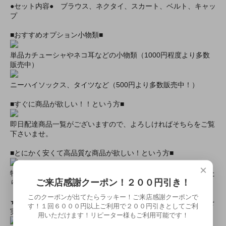
●セット内容● ブラウス、ネクタイ、スカート、ベルト、キャッ
プ
■おすすめオプション小物類■
単品カチューシャやネコ耳などの小物類（1000円程度より多数
販売中）
ニーハイソックス、タイツなど（500円より多数販売中！）
■すぐに商品が欲しい！！という方■
即日配達商品一覧がございますので、よろしければそちらをご覧
下さいませ。
■とにかく安くて高品質な商品が欲しい！という方■
×
特別割引商品を掲載しています！最大８０％引きの商品もあった
ご来店感謝クーポン！２００円引き！
りします！
このクーポンが出てたらラッキー！ご来店感謝クーポンで
★ミアカフェ・ミアリラではミアコス衣装を着用したイベントを
す！１回６０００円以上ご利用で２００円引きとしてご利
実施中★
用いただけます！リピーター様もご利用可能です！