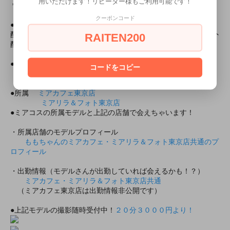
用いただけます！リピーター様もご利用可能です！
＊色落ちの可能性があります。ご注意ください。
クーポンコード
●海外配送時計算重量● 709g
配送時計算重量は実際の商品の重さとは異なり、当社規定の海外
RAITEN200
配送時等の送料自動計算に使う重量となります。
●モデル身長● 165cm（Ｍサイズ着用）
コードをコピー
・モデル所属
●所属
ミアカフェ東京店
ミアリラ＆フォト東京店
●ミアコスの所属モデルと上記の店舗で会えちゃいます！
・所属店舗のモデルプロフィール
ももちゃんのミアカフェ・ミアリラ＆フォト東京店共通のプ
ロフィール
・出勤情報（モデルさんが出勤していれば会えるかも！？）
ミアカフェ・ミアリラ＆フォト東京店共通
（ミアカフェ東京店は出勤情報非公開です）
●上記モデルの撮影随時受付中！
２０分３０００円より！