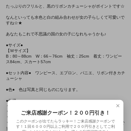
たっぷりのフリルと、黒のリボンカチューシャがポイントです☆
なんといっても水色と白の組み合わせが女の子らしくて可愛いで
すね☆★
あなたもこれで不思議の国の女の子になれちゃうかも♪
●サイズ●
【Ｍサイズ】
B：80～88cm W：66～76cm 袖丈：25cm 着丈：ワンピー
ス84cm、スカート57cm
●セット内容● ワンピース、エプロン、パニエ、リボン付きカチ
ューシャ
●色● 色は写真と同じものになります。
●仕様●
×
＊ワンピース：背中ファスナー、ウェスト一部ゴム使用
＊エプロン： ボタンにより３段階の長さ調節可
ご来店感謝クーポン！２００円引き！
＊カチューシャ：黒色リボンカチューシャ
このクーポンが出てたらラッキー！ご来店感謝クーポンで
＊水洗い不可、塩素系漂白剤による漂白不可、アイロンは中温で
す！１回６０００円以上ご利用で２００円引きとしてご利
当て布使用、ドライクリーニング可