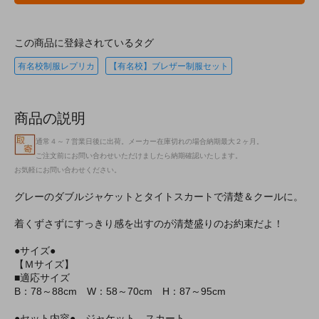
この商品に登録されているタグ
有名校制服レプリカ
【有名校】ブレザー制服セット
商品の説明
通常４～７営業日後に出荷。メーカー在庫切れの場合納期最大２ヶ月。
ご注文前にお問い合わせいただけましたら納期確認いたします。
お気軽にお問い合わせください。
グレーのダブルジャケットとタイトスカートで清楚＆クールに。
着くずさずにすっきり感を出すのが清楚盛りのお約束だよ！
●サイズ●
【Ｍサイズ】
■適応サイズ
B：78～88cm W：58～70cm H：87～95cm
●セット内容● ジャケット、スカート