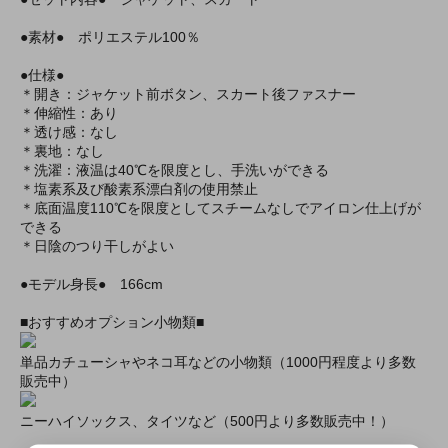
●素材● ポリエステル100％
●仕様●
＊開き：ジャケット前ボタン、スカート後ファスナー
＊伸縮性：あり
＊透け感：なし
＊裏地：なし
＊洗濯：液温は40℃を限度とし、手洗いができる
＊塩素系及び酸素系漂白剤の使用禁止
＊底面温度110℃を限度としてスチームなしでアイロン仕上げが
できる
＊日陰のつり干しがよい
●モデル身長● 166cm
■おすすめオプション小物類■
単品カチューシャやネコ耳などの小物類（1000円程度より多数
販売中）
ニーハイソックス、タイツなど（500円より多数販売中！）