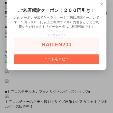
×
■すぐに商品が欲しい！！という方■
ご来店感謝クーポン！２００円引き！
即日配達商品一覧がございますので、よろしければそちらをご覧
このクーポンが出てたらラッキー！ご来店感謝クーポンで
下さいませ。
す！１回６０００円以上ご利用で２００円引きとしてご利
用いただけます！リピーター様もご利用可能です！
■とにかく安くて高品質な商品が欲しい！という方■
クーポンコード
特別割引商品を掲載しています！最大８０％引きの商品もあった
りします！
RAITEN200
★ミアカフェ・ミアリラではミアコス衣装を着用したイベントを
実施中★
コードをコピー
■ミアコスモデル＆カフェオリジナルグッズショップ■
ミアコスチュームモデル撮影元サイズ画像やミアカフェオリジナ
ルグッズ販売中！