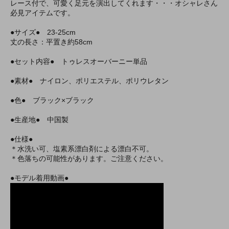
レース付で、可愛く足元を演出してくれます・・・オシャレさん
必見アイテムです。
●サイズ● 23-25cm
丈の長さ：平置き約58cm
●セット内容● トゥレスオーバーニー単品
●素材● ナイロン、ポリエステル、ポリウレタン
●色● ブラック×ブラック
●生産地● 中国製
●仕様●
＊水洗い可、塩素系漂白剤による漂白不可。
＊色落ちの可能性があります。ご注意ください。
●モデル着用動画●