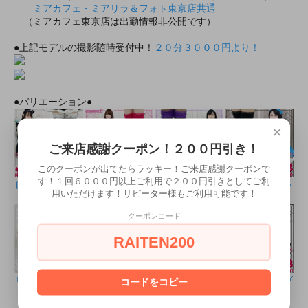
ミアカフェ・ミアリラ＆フォト東京店共通
（ミアカフェ東京店は出勤情報非公開です）
●上記モデルの撮影随時受付中！
２０分３０００円より！
●バリエーション●
×
ご来店感謝クーポン！２００円引き！
このクーポンが出てたらラッキー！ご来店感謝クーポンで
す！１回６０００円以上ご利用で２００円引きとしてご利
レース：ブラッ
レース：ブラッ
レース：ブラッ
レース：ブラッ
用いただけます！リピーター様もご利用可能です！
ク×ホワイト
ク×ピンク
ク×パープル
ク×ブラック
クーポンコード
RAITEN200
リボン付き：ブ
リボン付き：ブ
リボン付き：ブ
コードをコピー
リボン付き：ブ
ラック×ホワイ
ラック×パープ
ラック×ブラッ
ラック×ピンク
ト
ル
ク