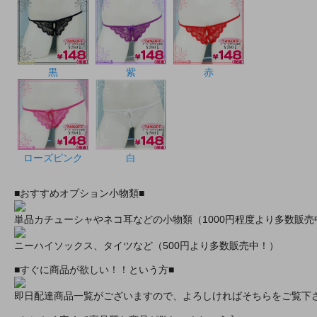
黒
紫
赤
ローズピンク
白
■おすすめオプション小物類■
単品カチューシャやネコ耳などの小物類（1000円程度より多数販売
ニーハイソックス、タイツなど（500円より多数販売中！）
■すぐに商品が欲しい！！という方■
即日配達商品一覧がございますので、よろしければそちらをご覧下