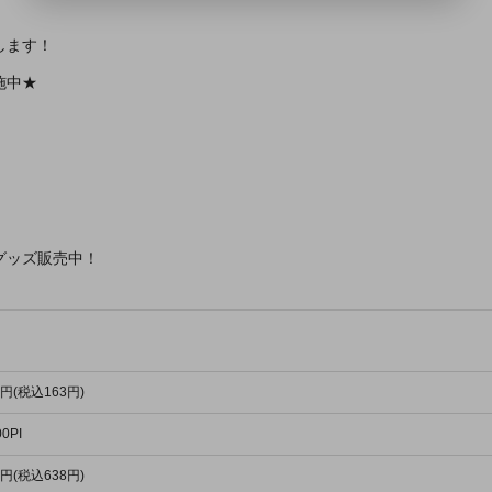
します！
施中★
グッズ販売中！
8円(税込163円)
0PI
0円(税込638円)