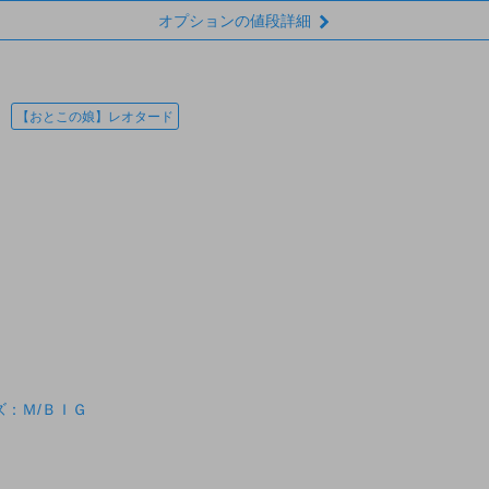
オプションの値段詳細
【おとこの娘】レオタード
：Ｍ/ＢＩＧ