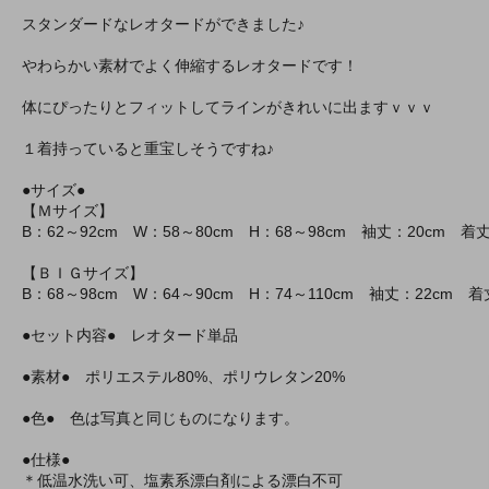
スタンダードなレオタードができました♪
やわらかい素材でよく伸縮するレオタードです！
体にぴったりとフィットしてラインがきれいに出ますｖｖｖ
１着持っていると重宝しそうですね♪
●サイズ●
【Ｍサイズ】
B：62～92cm W：58～80cm H：68～98cm 袖丈：20cm 着丈
【ＢＩＧサイズ】
B：68～98cm W：64～90cm H：74～110cm 袖丈：22cm 着
●セット内容● レオタード単品
●素材● ポリエステル80%、ポリウレタン20%
●色● 色は写真と同じものになります。
●仕様●
＊低温水洗い可、塩素系漂白剤による漂白不可