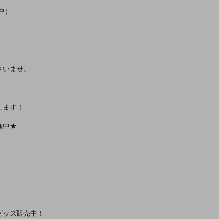
中）
さいませ。
します！
施中★
グッズ販売中！