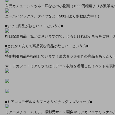
単品カチューシャやネコ耳などの小物類（1000円程度より多数販売
ニーハイソックス、タイツなど（500円より多数販売中！）
■すぐに商品が欲しい！！という方■
即日配達商品一覧がございますので、よろしければそちらをご覧下
■とにかく安くて高品質な商品が欲しい！という方■
特別割引商品を掲載しています！最大８０％引きの商品もあったり
★ミアカフェ・ミアリラではミアコス衣装を着用したイベントを実
■ミアコスモデル＆カフェオリジナルグッズショップ■
ミアコスチュームモデル撮影元サイズ画像やミアカフェオリジナル