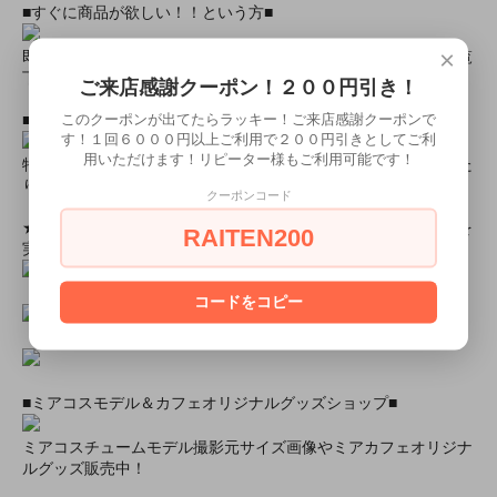
■すぐに商品が欲しい！！という方■
×
即日配達商品一覧がございますので、よろしければそちらをご覧
下さいませ。
ご来店感謝クーポン！２００円引き！
このクーポンが出てたらラッキー！ご来店感謝クーポンで
■とにかく安くて高品質な商品が欲しい！という方■
す！１回６０００円以上ご利用で２００円引きとしてご利
用いただけます！リピーター様もご利用可能です！
特別割引商品を掲載しています！最大８０％引きの商品もあった
りします！
クーポンコード
★ミアカフェ・ミアリラではミアコス衣装を着用したイベントを
RAITEN200
実施中★
コードをコピー
■ミアコスモデル＆カフェオリジナルグッズショップ■
ミアコスチュームモデル撮影元サイズ画像やミアカフェオリジナ
ルグッズ販売中！