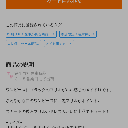
カートに入れる
この商品に登録されているタグ
即納ＯＫ！在庫がある商品！！
本店限定！在庫稀少！
大特価！セール商品♪
メイド服＞ミニ丈
商品の説明
完全自社在庫商品。
３～５営業日にて出荷
ワンピースにブラックのフリルがいい感じのメイド服です。
さわやかな白のワンピースに、黒フリルがポイント♪
スカートの後ろフリルがドレスみたいに上品でキュート！
●サイズ●
【Ｓサイズ】 ※Ｓサイズのみの限定入荷！