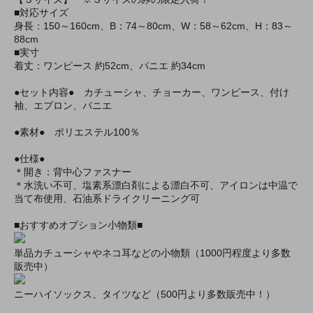
■対応サイズ
身長：150～160cm、B：74～80cm、W：58～62cm、H：83～
88cm
■実寸
着丈：ワンピース 約52cm、パニエ 約34cm
●セット内容● カチューシャ、チョーカー、ワンピース、付け
袖、エプロン、パニエ
●素材● ポリエステル100％
●仕様●
＊開き：背中心ファスナー
＊水洗い不可、塩素系漂白剤による漂白不可、アイロンは中温で
当て布使用、石油系ドライクリーニング可
■おすすめオプション小物類■
単品カチューシャやネコ耳などの小物類（1000円程度より多数
販売中）
ニーハイソックス、タイツなど（500円より多数販売中！）