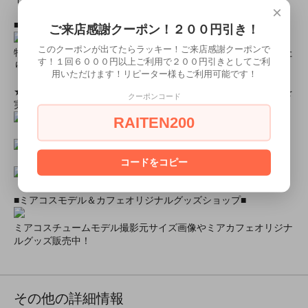
×
■とにかく安くて高品質な商品が欲しい！という方■
ご来店感謝クーポン！２００円引き！
このクーポンが出てたらラッキー！ご来店感謝クーポンで
特別割引商品を掲載しています！最大８０％引きの商品もあった
す！１回６０００円以上ご利用で２００円引きとしてご利
りします！
用いただけます！リピーター様もご利用可能です！
★ミアカフェ・ミアリラではミアコス衣装を着用したイベントを
クーポンコード
実施中★
RAITEN200
コードをコピー
■ミアコスモデル＆カフェオリジナルグッズショップ■
ミアコスチュームモデル撮影元サイズ画像やミアカフェオリジナ
ルグッズ販売中！
その他の詳細情報