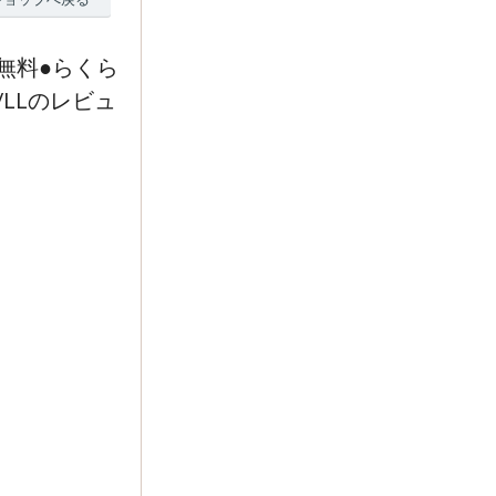
無料●らくら
LLのレビュ