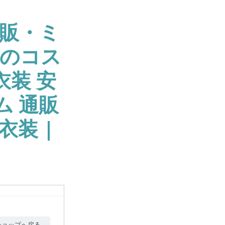
販・ミ
大のコス
衣装 安
ム 通販
衣装 |
ショップへ戻る