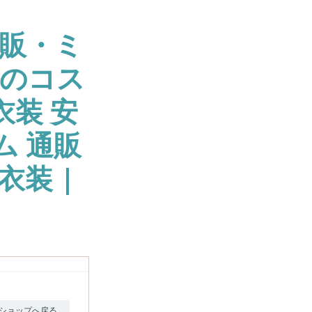
販・ミ
大のコス
衣装 安
ム 通販
衣装 |
ショップへ戻る