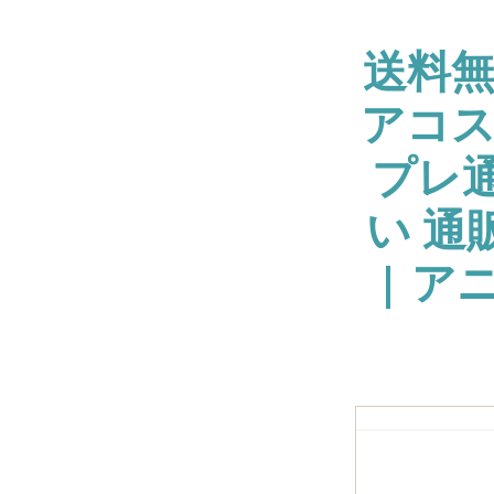
送料
アコス
プレ通
い 通
| ア