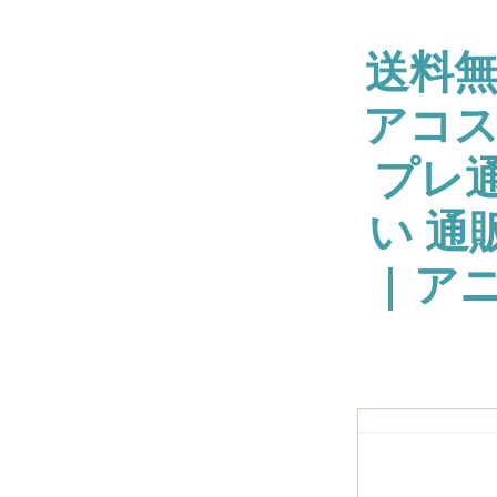
送料
アコス
プレ通
い 通
| ア