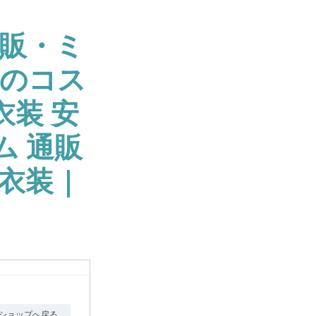
販・ミ
大のコス
衣装 安
ム 通販
衣装 |
ショップへ戻る