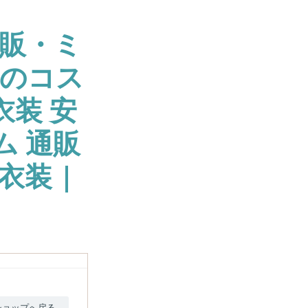
販・ミ
大のコス
衣装 安
ム 通販
衣装 |
ショップへ戻る