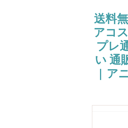
送料
アコス
プレ通
い 通
| ア