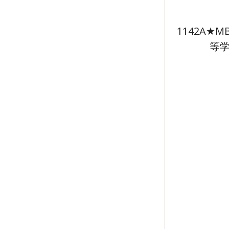
1142A
等