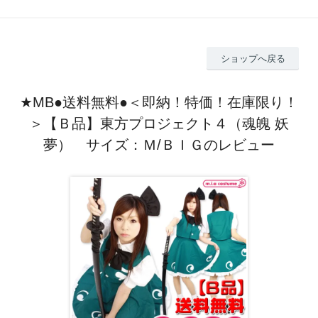
ショップへ戻る
★MB●送料無料●＜即納！特価！在庫限り！
＞【Ｂ品】東方プロジェクト４（魂魄 妖
夢） サイズ：Ｍ/ＢＩＧのレビュー