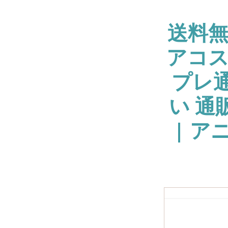
送料
アコス
プレ通
い 通
| ア