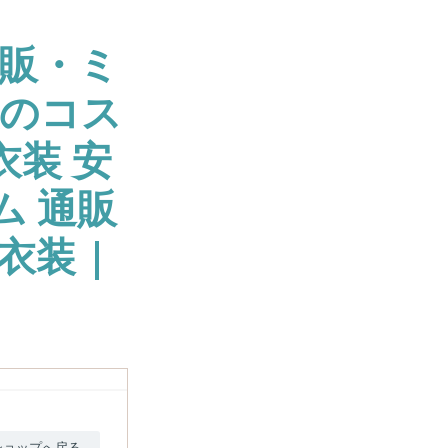
販・ミ
大のコス
衣装 安
ム 通販
衣装 |
ショップへ戻る