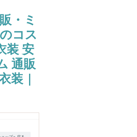
販・ミ
大のコス
衣装 安
ム 通販
衣装 |
ショップへ戻る