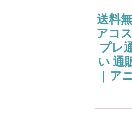
送料
アコス
プレ通
い 通
| ア