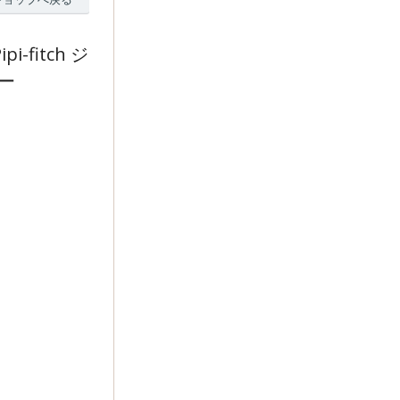
fitch ジ
ー