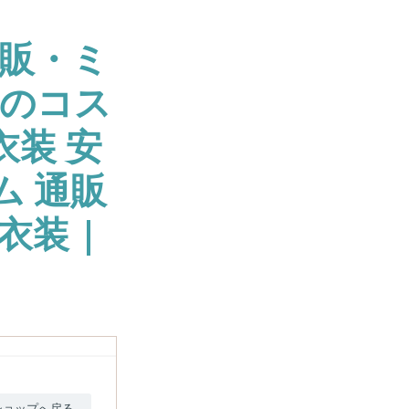
販・ミ
大のコス
衣装 安
ム 通販
衣装 |
ショップへ戻る