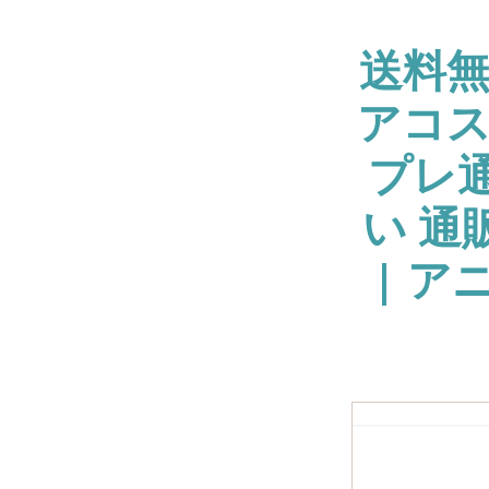
送料
アコス
プレ通
い 通
| ア