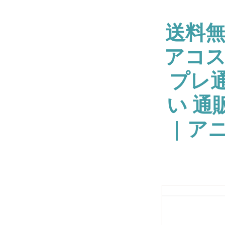
送料
アコス
プレ通
い 通
| ア