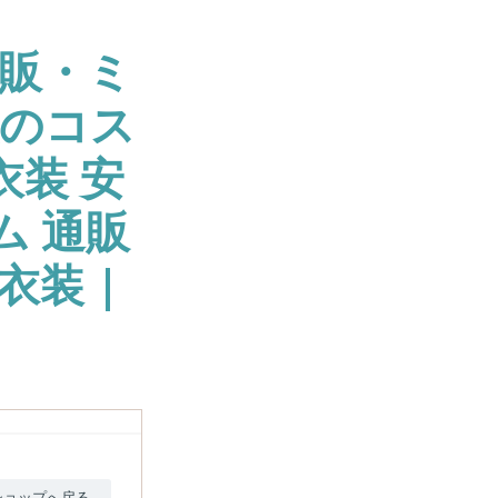
販・ミ
大のコス
衣装 安
ム 通販
衣装 |
ショップへ戻る