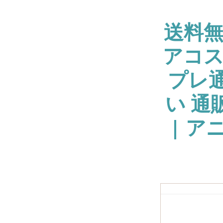
送料
アコス
プレ通
い 通
| ア