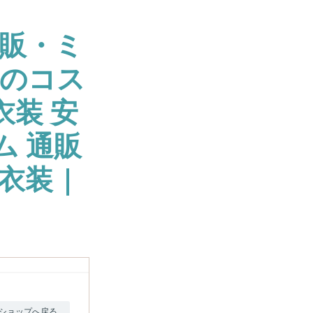
販・ミ
大のコス
衣装 安
ム 通販
衣装 |
ショップへ戻る