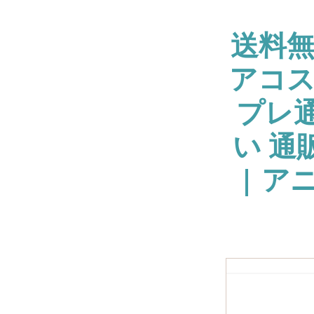
送料
アコス
プレ通
い 通
| ア