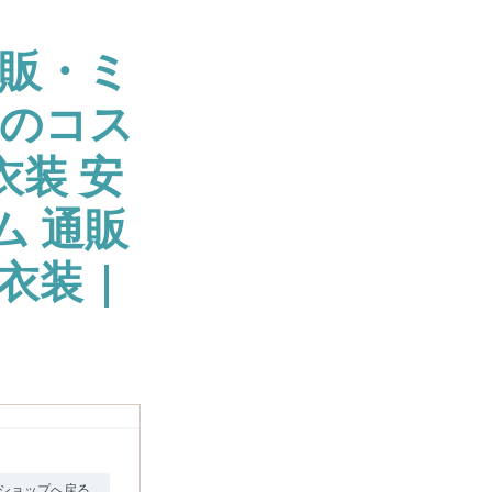
販・ミ
大のコス
衣装 安
ム 通販
衣装 |
ショップへ戻る