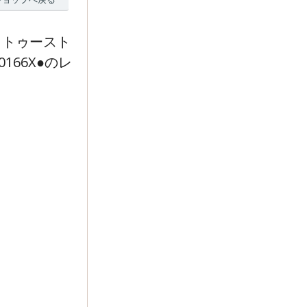
タトゥースト
166X●のレ