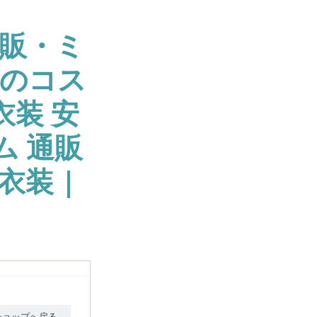
販・ミ
大のコス
衣装 安
ム 通販
衣装 |
ショップへ戻る