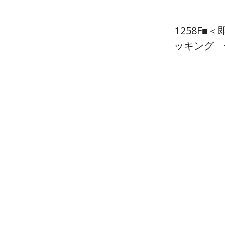
1258F
ッキング 色