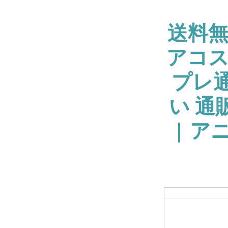
送料
アコス
プレ通
い 通
| ア