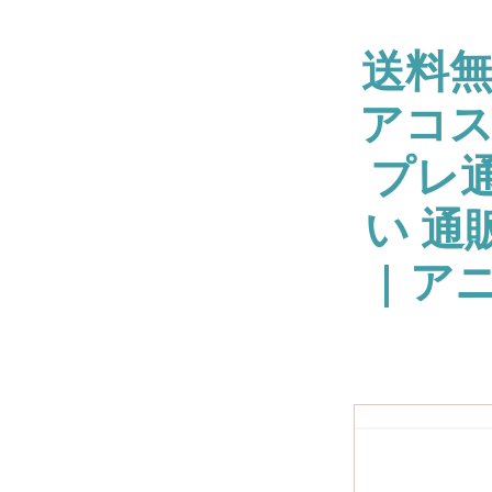
送料
アコス
プレ通
い 通
| ア