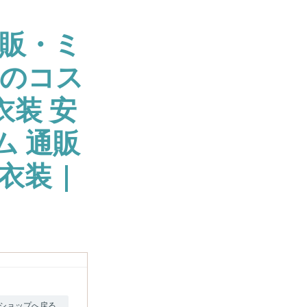
販・ミ
大のコス
衣装 安
ム 通販
衣装 |
ショップへ戻る