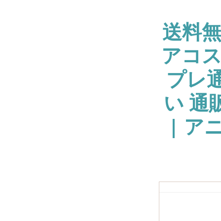
送料
アコス
プレ通
い 通
| ア