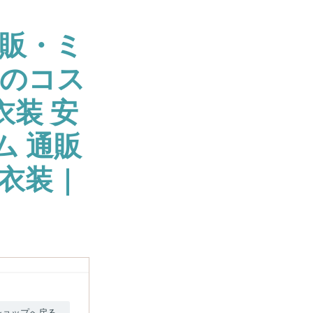
販・ミ
大のコス
衣装 安
ム 通販
衣装 |
ショップへ戻る