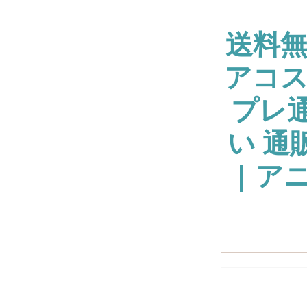
送料
アコス
プレ通
い 通
| ア