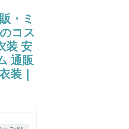
販・ミ
大のコス
衣装 安
ム 通販
衣装 |
ショップへ戻る