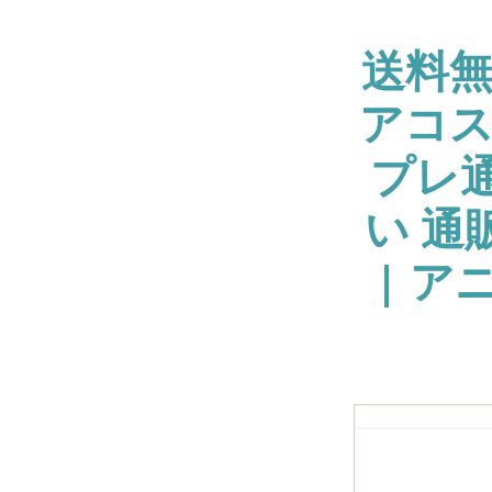
送料
アコス
プレ通
い 通
| ア