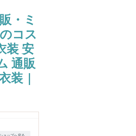
販・ミ
大のコス
衣装 安
ム 通販
衣装 |
ショップへ戻る