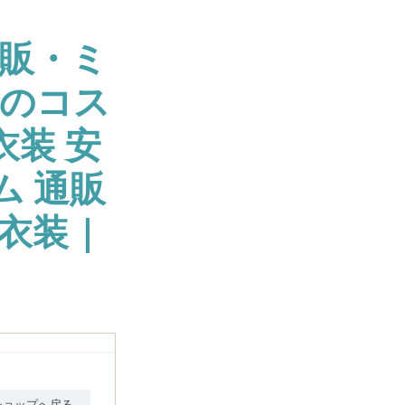
販・ミ
大のコス
衣装 安
ム 通販
衣装 |
ショップへ戻る