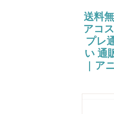
送料
アコス
プレ通
い 通
| ア